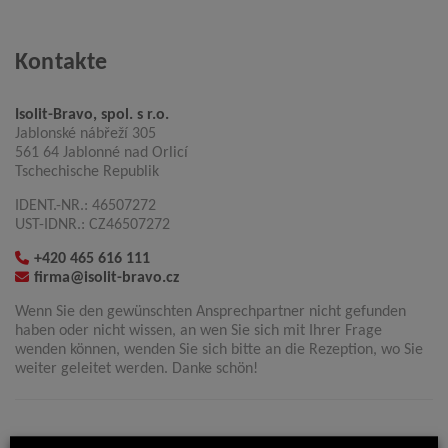
Kontakte
Isolit-Bravo, spol. s r.o.
Jablonské nábřeží 305
561 64 Jablonné nad Orlicí
Tschechische Republik
IDENT.-NR.: 46507272
UST-IDNR.: CZ46507272
+420 465 616 111
firma@isolit-bravo.cz
Wenn Sie den gewünschten Ansprechpartner nicht gefunden
haben oder nicht wissen, an wen Sie sich mit Ihrer Frage
wenden können, wenden Sie sich bitte an die Rezeption, wo Sie
weiter geleitet werden. Danke schön!