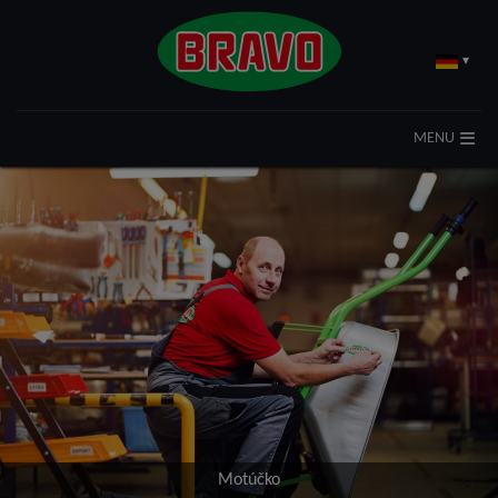
▾
MENU
Motúčko