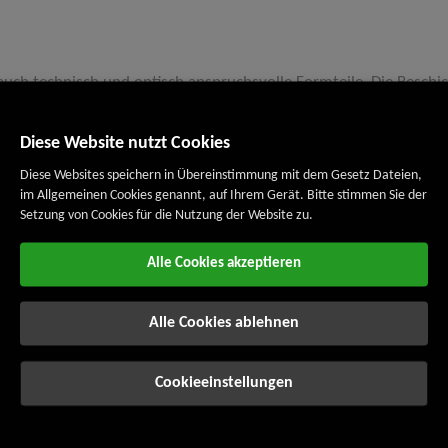
auch technisch und optisch anspruchsvolle Formteile. Die Beschic
ner Metallschicht auf dreidimensionale Kunststoffteile im Ultra
Diese Website nutzt Cookies
Diese Websites speichern in Übereinstimmung mit dem Gesetz Dateien,
t- und Rücklichter, Reflektoren, Satellitenschüsseln.
im Allgemeinen Cookies genannt, auf Ihrem Gerät. Bitte stimmen Sie der
n aus Kunststoff, Formteile mit reflektierender Schicht.
Setzung von Cookies für die Nutzung der Website zu.
m, Kupfer, Chrom, Titan, Edelstahl usw.
 Tonnage über 8 Förderbänder.
Alle Cookies akzeptieren
ronen.
Alle Cookies ablehnen
Cookieeinstellungen