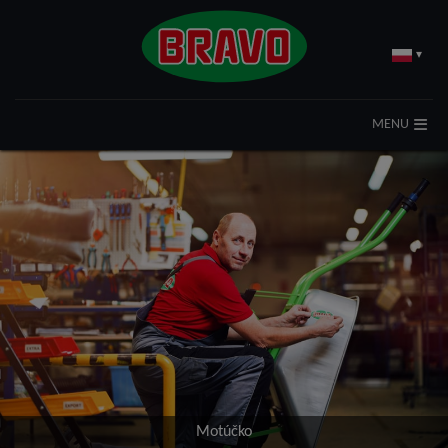
▾
MENU
Motúčko