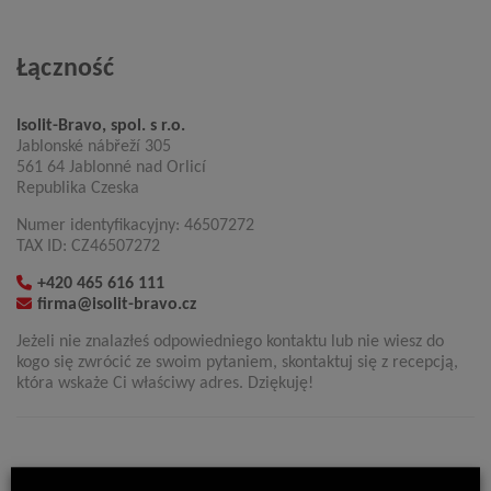
Łączność
Isolit-Bravo, spol. s r.o.
Jablonské nábřeží 305
561 64 Jablonné nad Orlicí
Republika Czeska
Numer identyfikacyjny: 46507272
TAX ID: CZ46507272
+420 465 616 111
firma@isolit-bravo.cz
Jeżeli nie znalazłeś odpowiedniego kontaktu lub nie wiesz do
kogo się zwrócić ze swoim pytaniem, skontaktuj się z recepcją,
która wskaże Ci właściwy adres. Dziękuję!