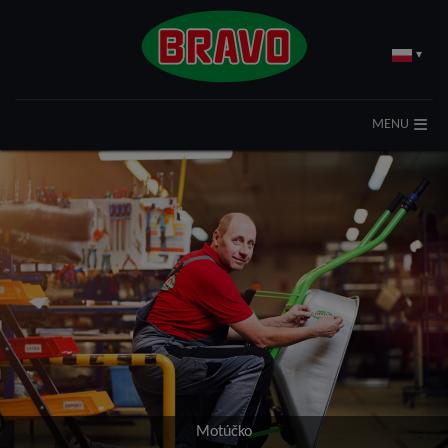
▾
MENU
Motúčko