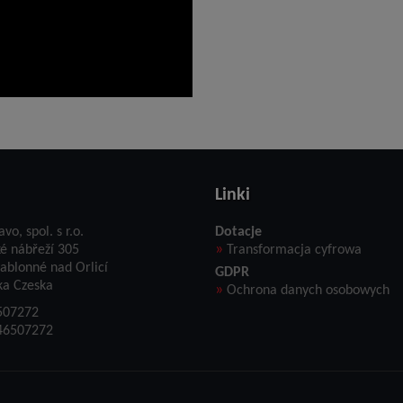
Linki
avo, spol. s r.o.
Dotacje
»
ké nábřeží 305
Transformacja cyfrowa
ablonné nad Orlicí
GDPR
ka Czeska
»
Ochrona danych osobowych
507272
46507272