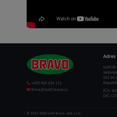
Adres
Isolit-Br
Jablons
561 64 J
Republi
+420 465 616 111
firma@isolit-bravo.cz
IČO: 46
DIČ: CZ
© 1921-2026
Isolit-Bravo, spol. s r.o.