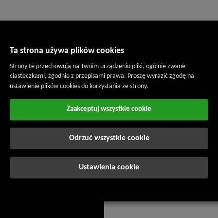
ż pierwszy rok użytkowania posiadamy nowy magazyn półautomaty
cji WMS (Warehouse Management System = system zarządzanego 
Ta strona używa plików cookies
owaru do wysyłki). Całkowita wartość inwestycji wynosi około 
Strony te przechowują na Twoim urządzeniu pliki, ogólnie zwane
 euro
ciasteczkami, zgodnie z przepisami prawa. Proszę wyrazić zgodę na
ustawienie plików cookies do korzystania ze strony.
i w tygodniu
Zaakceptuj wszystkie cookie
Odrzuć wszystkie cookie
Ustawienia cookie