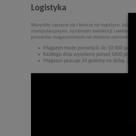
Logistyka
Wszystko zaczyna się i kończy na logistyce. Ju
manipulacyjnymi, systemem ewidencji i ewiden
procesów magazynowych od złożenia zamówienia t
Magazyn może pomieścić do 10 000 palet
Każdego dnia wysyłamy ponad 1600 palet
Magazyn pracuje 24 godziny na dobę, 7 dn