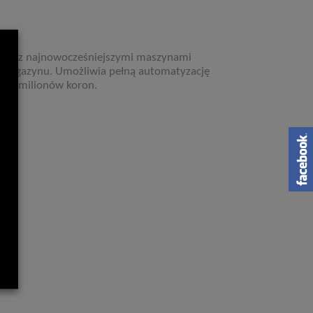
czny z najnowocześniejszymi maszynami
magazynu. Umożliwia pełną automatyzację
120 milionów koron.