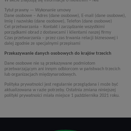
W akcie znajdują się informacje o nieletnim – Nie
Tytuł prawny — Wykonanie umowy
Dane osobowe – Adres (dane osobowe), E-mail (dane osobowe),
Imię i nazwisko (dane osobowe), Telefon (dane osobowe)
Cel przetwarzania – Kontakt i zarządzanie wszystkimi
porządkami obrad z dostawcami i klientami naszej firmy
Czas przetwarzania – przez czas trwania relacji biznesowej i
dalej zgodnie ze specjalnymi przepisami
Przekazywanie danych osobowych do krajów trzecich
Dane osobowe nie są przekazywane podmiotom
przetwarzającym ani innym odbiorcom w państwach trzecich
lub organizacjach międzynarodowych.
Polityka prywatności jest regularnie przeglądana i może być
aktualizowana w razie potrzeby. Ostatnia zmiana niniejszej
polityki prywatności miała miejsce 1 października 2021 roku.