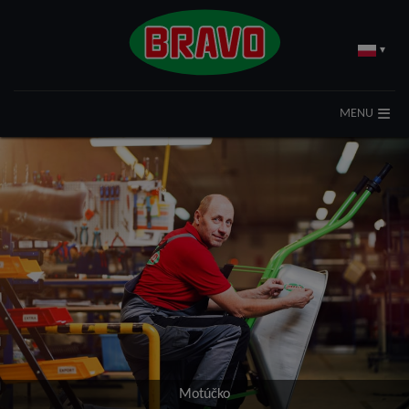
▾
MENU
Motúčko