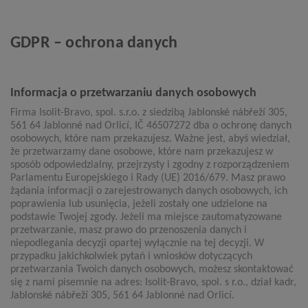
GDPR – ochrona danych
Informacja o przetwarzaniu danych osobowych
Firma Isolit-Bravo, spol. s.r.o. z siedzibą Jablonské nábřeží 305,
561 64 Jablonné nad Orlicí, IČ 46507272 dba o ochronę danych
osobowych, które nam przekazujesz. Ważne jest, abyś wiedział,
że przetwarzamy dane osobowe, które nam przekazujesz w
sposób odpowiedzialny, przejrzysty i zgodny z rozporządzeniem
Parlamentu Europejskiego i Rady (UE) 2016/679. Masz prawo
żądania informacji o zarejestrowanych danych osobowych, ich
poprawienia lub usunięcia, jeżeli zostały one udzielone na
podstawie Twojej zgody. Jeżeli ma miejsce zautomatyzowane
przetwarzanie, masz prawo do przenoszenia danych i
niepodlegania decyzji opartej wyłącznie na tej decyzji. W
przypadku jakichkolwiek pytań i wniosków dotyczących
przetwarzania Twoich danych osobowych, możesz skontaktować
się z nami pisemnie na adres: Isolit-Bravo, spol. s r.o., dział kadr,
Jablonské nábřeží 305, 561 64 Jablonné nad Orlicí.