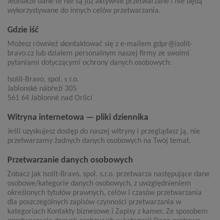
Jednakże dane te nie są już aktywnie przetwarzane i nie będą
wykorzystywane do innych celów przetwarzania.
Gdzie iść
Możesz również skontaktować się z e-mailem gdpr@isolit-
bravo.cz lub działem personalnym naszej firmy ze swoimi
pytaniami dotyczącymi ochrony danych osobowych:
Isolit-Bravo, spol. s r.o.
Jablonské nábřeží 305
561 64 Jablonné nad Orlicí
Witryna internetowa — pliki dziennika
Jeśli uzyskujesz dostęp do naszej witryny i przeglądasz ją, nie
przetwarzamy żadnych danych osobowych na Twój temat.
Przetwarzanie danych osobowych
Zobacz jak Isolit-Bravo, spol. s.r.o. przetwarza następujące dane
osobowe/kategorie danych osobowych, z uwzględnieniem
określonych tytułów prawnych, celów i czasów przetwarzania
dla poszczególnych zapisów czynności przetwarzania w
kategoriach Kontakty biznesowe i Zapisy z kamer. Ze sposobem