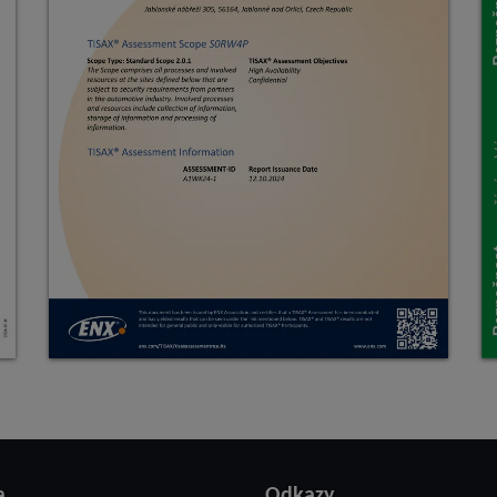
a
Odkazy