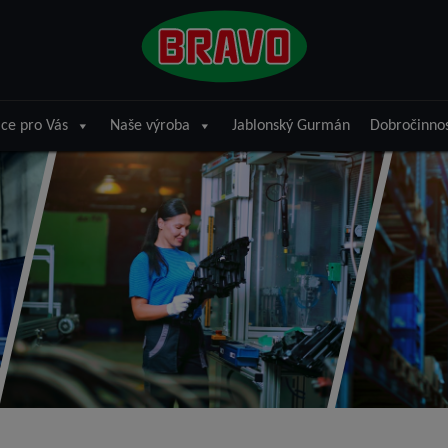
ce pro Vás
Naše výroba
Jablonský Gurmán
Dobročinno