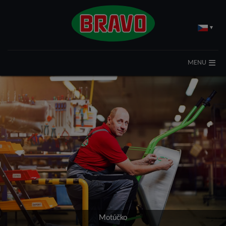
▾
MENU
Motúčko