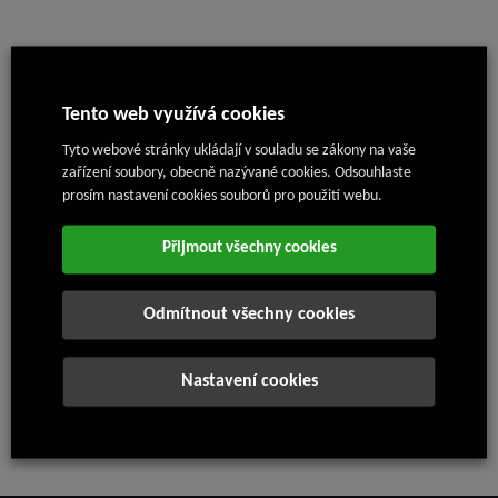
Nástrojárna
Tento web využívá cookies
Jsme předním evropským výrobcem vstřikovacích a lisovacích
forem s dlouholetou tradicí.
Tyto webové stránky ukládají v souladu se zákony na vaše
zařízení soubory, obecně nazývané cookies. Odsouhlaste
Vstřikovací formy:
Výroba složitých 1K a 2K forem.
prosím nastavení cookies souborů pro použití webu.
Lisovací nástroje:
Postupová střihadla, hluboká tažidla a
další nástroje na zpracování plechu.
Přijmout všechny cookies
Konstrukce a vývoj:
Používáme moderní CAD systémy
Siemens NX, Creo 3 a Catia.
Analýzy a simulace:
Pro optimální návrh vtokových
soustav a chlazení využíváme MFA analýzy v programu
Odmítnout všechny cookies
Moldex 3D.
Výrobní kapacity:
Formy do hmotnosti 17 tun a rozměrů
1 800 × 1 500 × 1 500 mm.
Nastavení cookies