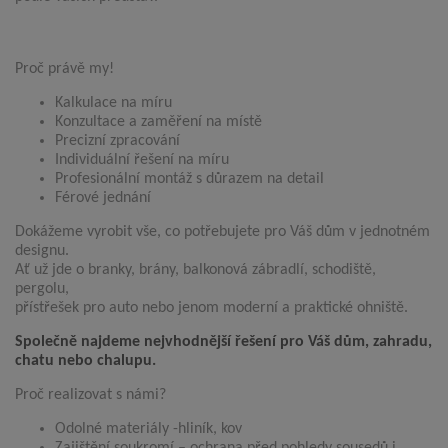
Proč právě my!
Kalkulace na míru
Konzultace a zaměření na místě
Precizní zpracování
Individuální řešení na míru
Profesionální montáž s důrazem na detail
Férové jednání
Dokážeme vyrobit vše, co potřebujete pro Váš dům v jednotném
designu.
Ať už jde o branky, brány, balkonová zábradlí, schodiště,
pergolu,
přístřešek pro auto nebo jenom moderní a praktické ohniště.
Společně najdeme nejvhodnější řešení pro Váš dům, zahradu,
chatu nebo chalupu.
Proč realizovat s námi?
Odolné materiály -hliník, kov
Zajištění soukromí – ochrana před pohledy sousedů i