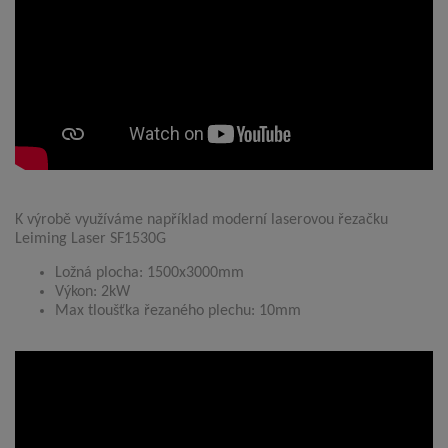
K výrobě využíváme například moderní laserovou řezačku
Leiming Laser SF1530G
Ložná plocha: 1500x3000mm
Výkon: 2kW
Max tloušťka řezaného plechu: 10mm