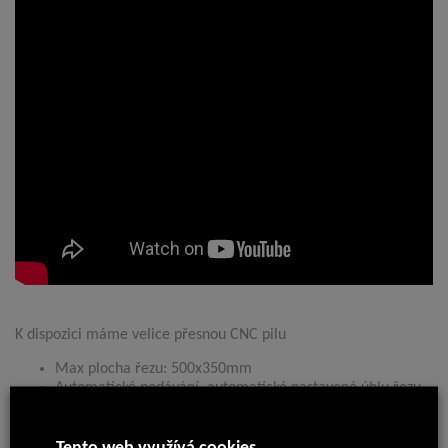
K dispozici máme velice přesnou CNC pilu
Max plocha řezu: 500x350mm
Automatické podávání, automatické nastavené úhlu řezu