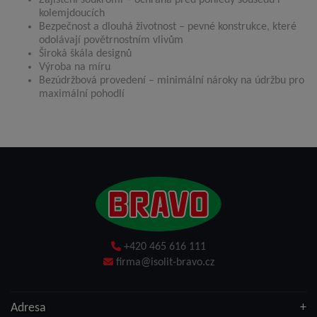
kolemjdoucích
Bezpečnost a dlouhá životnost – pevné konstrukce, které
odolávají povětrnostním vlivům
Široká škála designů
Výroba na míru
Bezúdržbová provedení – minimální nároky na údržbu pro
maximální pohodlí
+420 465 616 111
firma@isolit-bravo.cz
Adresa