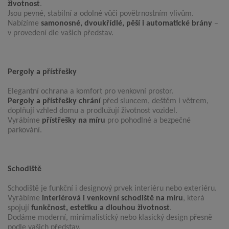
životnost
.
Jsou pevné, stabilní a odolné vůči povětrnostním vlivům.
Nabízíme
samonosné, dvoukřídlé, pěší i automatické brány
–
v provedení dle vašich představ.
Pergoly a přístřešky
Elegantní ochrana a komfort pro venkovní prostor.
Pergoly a přístřešky chrání
před sluncem, deštěm i větrem,
doplňují vzhled domu a prodlužují životnost vozidel.
Vyrábíme
přístřešky na míru
pro pohodlné a bezpečné
parkování.
Schodiště
Schodiště je funkční i designový prvek interiéru nebo exteriéru.
Vyrábíme
interiérová i venkovní schodiště na míru
, která
spojují
funkčnost, estetiku a dlouhou životnost
.
Dodáme moderní, minimalistický nebo klasický design přesně
podle vašich představ.