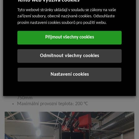
Tento web využívá cookies
Tyto webové stránky ukládají v souladu se zákony na vaše
zařízení soubory, obecně nazývané cookies. Odsouhlaste
prosím nastavení cookies souborů pro použití webu.
Přijmout všechny cookies
Odmítnout všechny cookies
Nastavení cookies
Disponujeme moderní práškovou lakovnou a statickou plynovou
vypalovací pecí, to vše doplněno tryskacím zařízením
Maximální rozměry lakovaného kusu: 2.300 x 700 v x
750mm
Maximální provozní teplota: 200 °C