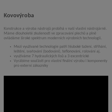
Kovovýroba
Konstrukce a výroba nástrojů probíhá v naší vlastní nástrojárně.
Máme dlouholeté zkušenosti ve zpracování plechů a plně
ovládáme široké spektrum moderních výrobních technologii.
Mezi využívané technologie patří hluboké tažení, stříhání,
leštění, svařování (bodování), teflonování, rolování aj.
využíváme 7 hydraulických lisů a 3 excentrické
Vyrábíme součásti pro vlastní finální výrobu i komponenty
pro externí zákazníky