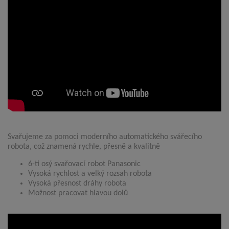
Svařujeme za pomoci moderního automatického svářecího
robota, což znamená rychle, přesně a kvalitně
6-ti osý svařovací robot Panasonic
Vysoká rychlost a velký rozsah robota
Vysoká přesnost dráhy robota
Možnost pracovat hlavou dolů