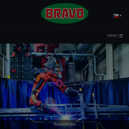
▾
MENU
Kovovýroba