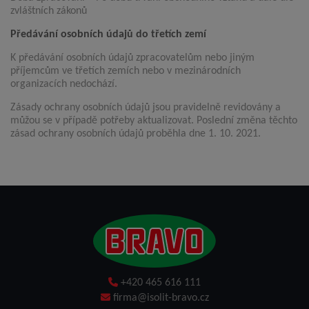
zvláštních zákonů
Předávání osobních údajů do třetích zemí
K předávání osobních údajů zpracovatelům nebo jiným
příjemcům ve třetích zemích nebo v mezinárodních
organizacích nedochází.
Zásady ochrany osobních údajů jsou pravidelně revidovány a
můžou se v případě potřeby aktualizovat. Poslední změna těchto
zásad ochrany osobních údajů proběhla dne 1. 10. 2021.
+420 465 616 111
firma@isolit-bravo.cz