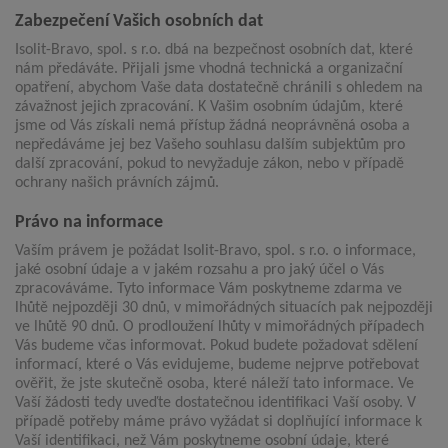
Zabezpečení Vašich osobních dat
Isolit-Bravo, spol. s r.o. dbá na bezpečnost osobních dat, které
nám předáváte. Přijali jsme vhodná technická a organizační
opatření, abychom Vaše data dostatečně chránili s ohledem na
závažnost jejich zpracování. K Vašim osobním údajům, které
jsme od Vás získali nemá přístup žádná neoprávněná osoba a
nepředáváme jej bez Vašeho souhlasu dalším subjektům pro
další zpracování, pokud to nevyžaduje zákon, nebo v případě
ochrany našich právních zájmů.
Právo na informace
Vaším právem je požádat Isolit-Bravo, spol. s r.o. o informace,
jaké osobní údaje a v jakém rozsahu a pro jaký účel o Vás
zpracováváme. Tyto informace Vám poskytneme zdarma ve
lhůtě nejpozději 30 dnů, v mimořádných situacích pak nejpozději
ve lhůtě 90 dnů. O prodloužení lhůty v mimořádných případech
Vás budeme včas informovat. Pokud budete požadovat sdělení
informací, které o Vás evidujeme, budeme nejprve potřebovat
ověřit, že jste skutečně osoba, které náleží tato informace. Ve
Vaší žádosti tedy uveďte dostatečnou identifikaci Vaší osoby. V
případě potřeby máme právo vyžádat si doplňující informace k
Vaší identifikaci, než Vám poskytneme osobní údaje, které