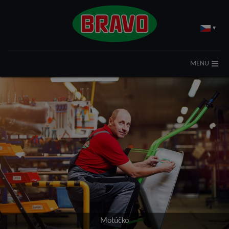
▾
MENU
Motúčko