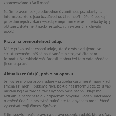
zpracováváme k Vaší osobě.
Naším právem pak je odůvodněně zamítnout požadavky na
informace, které jsou bezdůvodné, či se nepřiměřeně opakují,
případně jejich získání vyžaduje nepřiměřené úsilí, nebo by byly
obtížně získatelné (typicky ze záložních systémů, archiválií
apod.).
Právo na přenositelnost údajů
Máte právo získat osobní údaje, které o vás evidujeme, ve
strukturovaném, běžně používaném a strojově čitelném
formátu. Na základě vaší žádosti mohou být tato data předána
jinému správci.
Aktualizace údajů, právo na opravu
Jelikož se mohou osobní údaje v průběhu času měnit (například
změna Příjmení), budeme rádi, pokud nás informujete, že u Vás
nastala nějaká změna, tak abychom Vaše osobní údaje měli
aktuální a nedocházelo k případným omylům. Podání informace
o změně údajů je nezbytně nutné pro to, abychom mohli řádně
vykonávat svoji činnost Správce.
S tím souvisí i Vaše právo na opravu osobních údajů, které o Vás