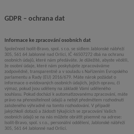
GDPR – ochrana dat
Informace ke zpracování osobních dat
Společnost Isolit-Bravo, spol. s r.o. se sídlem Jablonské nábřeží
305, 561 64 Jablonné nad Orlicí, IČ 46507272 dbá na ochranu
osobních údajů, které nám předáváte. Je důležité, abyste věděli,
že osobní údaje, které nám poskytujete zpracováváme
zodpovědně, transparentně a v souladu s Nařízením Evropského
parlamentu a Rady (EU) 2016/679. Máte nárok požádat o
informace o evidovaných osobních údajích, jejich opravu, či
výmaz, pokud jsou uděleny na základě Vámi uděleného
souhlasu. Pokud dochází k automatizovanému zpracování, máte
právo na přenositelnost údajů a nebýt předmětem rozhodnutí
založeného výhradně na tomto rozhodování. V případě
jakýchkoli dotazů a žádostí týkajících se zpracování Vašich
osobních údajů se na nás můžete obrátit písemně na adrese:
Isolit-Bravo, spol. s r.o., personální oddělení, Jablonské nábřeží
305, 561 64 Jablonné nad Orlicí.