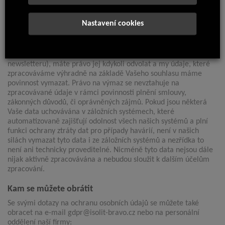
domníváte, že tyto údaje již nepotřebujeme pro účely jejich
zpracování.
Nastavení cookies
Právo na výmaz
Pokud jste nám někdy udělili souhlas se zpracováním svých
osobních údajů (například e-mailová adresa v rámci zasílaného
newsletteru), máte právo jej kdykoli odvolat a my údaje, které
zpracováváme výhradně na základě Vašeho souhlasu máme
povinnost vymazat. Právo na výmaz se nevztahuje na
zpracovávané údaje v rámci povinnosti plnění smlouvy,
zákonných důvodů, či oprávněných zájmů. Pokud jsou některá
Vaše data uchovávána v záložních systémech, které
automatizovaně zajišťují odolnost všech našich systémů a plní
funkci ochrany ztráty dat pro případy havárií, není v našich
silách vymazat tyto data i ze záložních systémů a nezřídka to
není ani technicky proveditelné. Nicméně tyto data nejsou dále
nijak aktivně zpracovávána a nebudou sloužit k dalším účelům
zpracování.
Kam se můžete obrátit
Se svými dotazy na ochranu osobních údajů se můžete také
obracet na e-mail gdpr@isolit-bravo.cz nebo na personální
oddělení naší firmy: