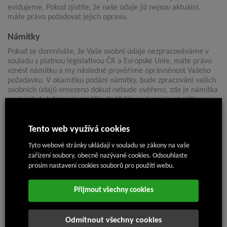
evidujeme. Pokud zjistíte, že naše údaje již nejsou aktuální,
máte právo požadovat jejich opravu.
Námitky
Pokud se domníváte, že Vaše osobní údaje nezpracováváme v
souladu s platnou legislativou ČR a Evropské Unie, máte právo
vznést námitku a my následně prověříme oprávněnost Vašeho
požadavku. V okamžiku podání námitky, bude zpracování vašich
osobních údajů omezeno dokud nebude ověřeno, zda je námitka
oprávněná. Informujeme Vás, že Vaším právem je obrátit se
také s námitkou proti zpracovávaným osobním údajům, které o
Vás zpracováváme na příslušný dozorový úřad na Ochranu
Tento web využívá cookies
Osobních Údajů na adrese:
Tyto webové stránky ukládají v souladu se zákony na vaše
Úřad pro ochranu osobních údajů
Pplk. Sochora 27
zařízení soubory, obecně nazývané cookies. Odsouhlaste
170 00 Praha 7
prosím nastavení cookies souborů pro použití webu.
Právo na omezení zpracování
Přijmout všechny cookies
Máte právo na omezení zpracování vašich osobních údajů, v
případě, že se domníváte, že takto evidované nejsou přesné,
případně je zpracováváme protiprávně a dále pokud se
Odmítnout všechny cookies