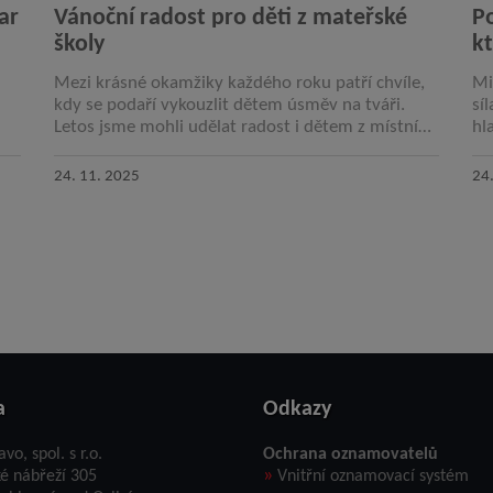
ar
Vánoční radost pro děti z mateřské
P
školy
kt
Mezi krásné okamžiky každého roku patří chvíle,
Mi
kdy se podaří vykouzlit dětem úsměv na tváři.
sí
Letos jsme mohli udělat radost i dětem z místní
hl
mateřské školy, kterým byly předány vánoční…
he
24. 11. 2025
24
a
Odkazy
avo, spol. s r.o.
Ochrana oznamovatelů
»
ké nábřeží 305
Vnitřní oznamovací systém