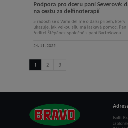
Podpora pro dceru paní Severové: d
na cestu za delfinoterapií
S radostí se s Vámi dělíme o další příběh, který
ukazuje, jak velkou sílu má laskavá pomoc. Pan
ředitel Štěpánek společně s paní Bartošovou
podpořili částkou 30 000 Kč cestovní…
24. 11. 2025
1
2
3
Adres
Isolit-Br
Jablons