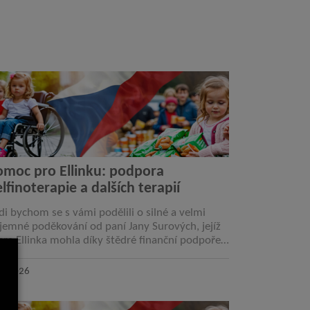
omoc pro Ellinku: podpora
lfinoterapie a dalších terapií
di bychom se s vámi podělili o silné a velmi
jemné poděkování od paní Jany Surových, jejíž
era Ellinka mohla díky štědré finanční podpoře
solvovat delfinoterapii a další potřebné
rapie….
2. 2026