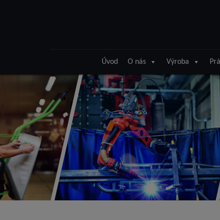
Úvod
O nás
Výroba
Prá