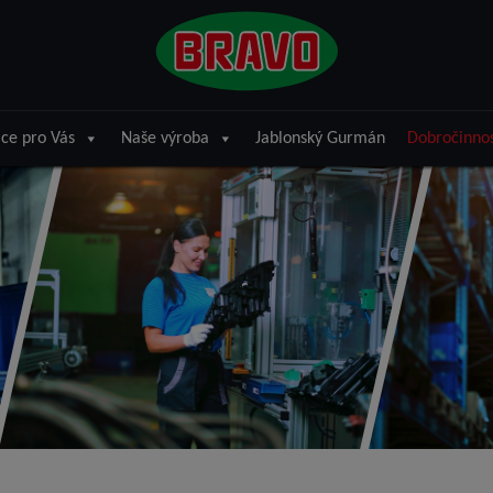
ce pro Vás
Naše výroba
Jablonský Gurmán
Dobročinno