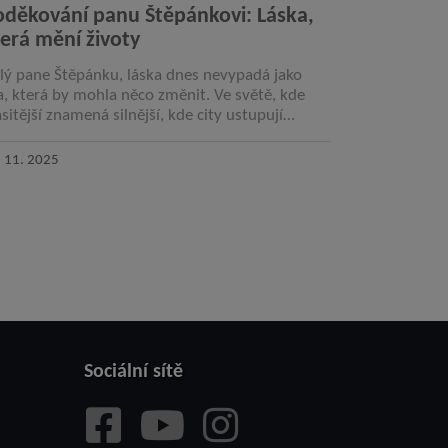
oděkování panu Štěpánkovi: Láska,
erá mění životy
lý pane Štěpánku, láska dnes nevypadá jako
la, která by mohla něco změnit. Ve světě, kde
asitější znamená silnější, kde city ustupují
slům a kde se většina lidí snaží rozšířit…
. 11. 2025
Sociální sítě