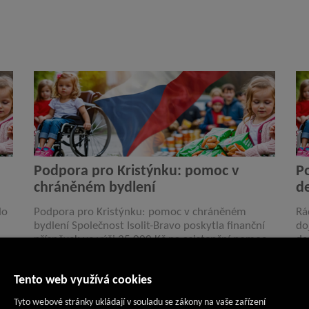
Podpora pro Kristýnku: pomoc v
P
chráněném bydlení
de
do
Podpora pro Kristýnku: pomoc v chráněném
Rá
bydlení Společnost Isolit-Bravo poskytla finanční
do
příspěvek ve výši 35 000 Kč na asistenční pomoc
dc
…
pro tělesně postiženou Kristýnku, která žije v
ab
chráněném bydlení v…
te
2. 2. 2026
2. 
Tento web využívá cookies
Tyto webové stránky ukládají v souladu se zákony na vaše zařízení