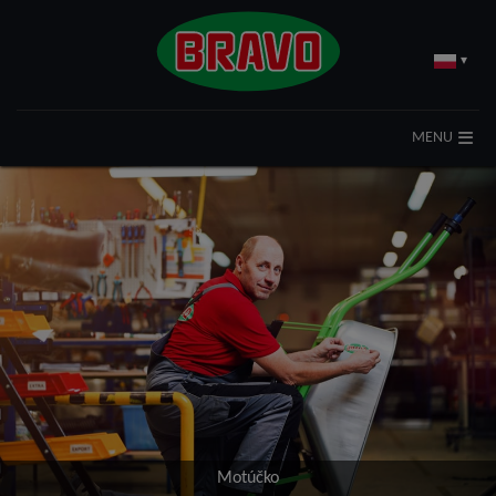
▾
MENU
Motúčko