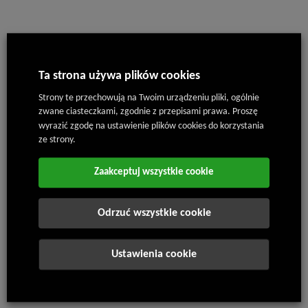
2017
Ta strona używa plików cookies
Strony te przechowują na Twoim urządzeniu pliki, ogólnie
zwane ciasteczkami, zgodnie z przepisami prawa. Proszę
wyrazić zgodę na ustawienie plików cookies do korzystania
ze strony.
Zaakceptuj wszystkie cookie
26. 7. 2024
Odrzuć wszystkie cookie
Zakup linii zrobotyzowanej do narzędziowni oraz dwóch nowych
wtryskarek do formowalni tworzyw sztucznych (inwestycja 55
mln CZK)
Ustawienia cookie