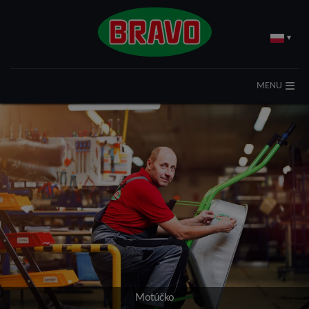
▾
MENU
Motúčko