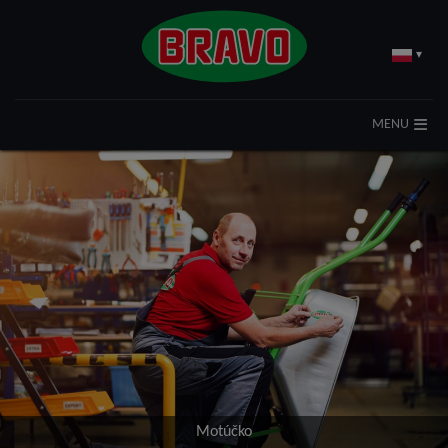
▾
MENU
Motúčko