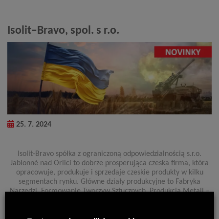
Isolit–Bravo, spol. s r.o.
25. 7. 2024
Isolit-Bravo spółka z ograniczoną odpowiedzialnością s.r.o.
Jablonné nad Orlicí to dobrze prosperująca czeska firma, która
opracowuje, produkuje i sprzedaje czeskie produkty w kilku
segmentach rynku. Główne działy produkcyjne to Fabryka
Narzędzi, Formowanie Tworzyw Sztucznych, Produkcja Metali –
produkcja ogrodzeń i balustrad, produkcja i montaż Motúčka (
Taczki z napedem elektrycznym ), sprzedaż Bravo produkty –