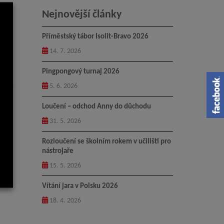
Nejnovější články
Příměstský tábor Isolit-Bravo 2026
14. 7. 2026
Pingpongový turnaj 2026
5. 6. 2026
Loučení – odchod Anny do důchodu
31. 5. 2026
Rozloučení se školním rokem v učilišti pro
nástrojaře
15. 5. 2026
Vítání jara v Polsku 2026
18. 4. 2026