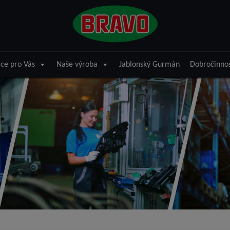
ce pro Vás
Naše výroba
Jablonský Gurmán
Dobročinno