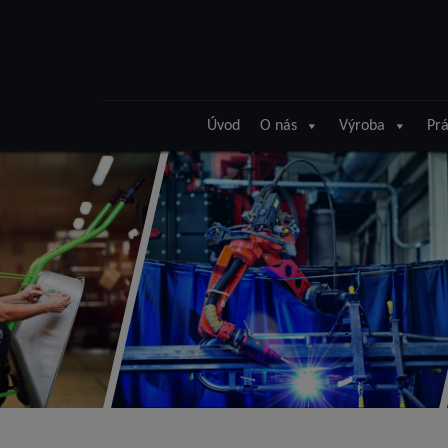
Úvod
O nás
Výroba
Prá