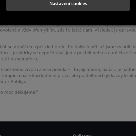
Nastavení cookies
anční dar na delfinoterapii pro naši handicapovanou dceru Aničk
nička měla celkem deset terapií plus přidružené terapie (fyzio, misk
dovolená a vždy přemýšlím, zda to ještě dám, výsledek je opravd
ebát se v kočárku zpět do hotelu. Po dalších pěti už jsme zvládli jí
ou – prakticky se nepočůrává, jen v posteli nebo v autě či ve ško
u stát na semaforu…
k běžnému životu a více povídá – i ta její mama, baba… je nádher
 terapie a naše každodenní práce, ale po delfínech je každý krok 
ám z Pohligu.
a to moc děkujeme.“