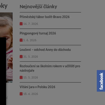
oky
Nejnovější články
Příměstský tábor Isolit-Bravo 2026
14. 7. 2026
Pingpongový turnaj 2026
5. 6. 2026
Loučení – odchod Anny do důchodu
31. 5. 2026
Rozloučení se školním rokem v učilišti pro
nástrojaře
15. 5. 2026
Vítání jara v Polsku 2026
18. 4. 2026
anční