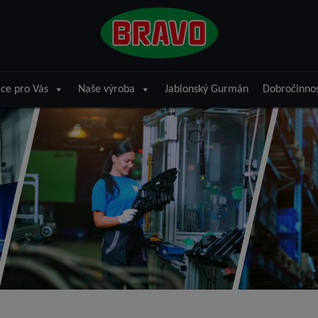
ce pro Vás
Naše výroba
Jablonský Gurmán
Dobročinno