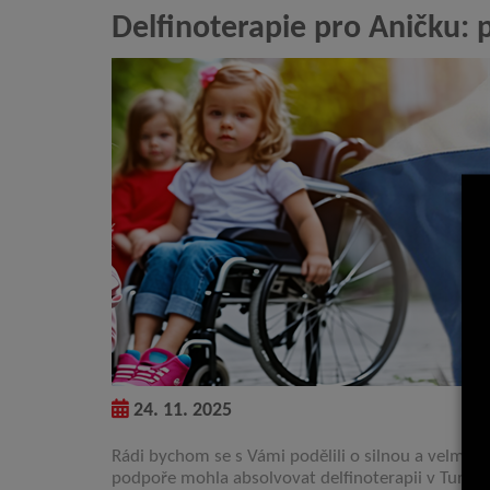
Delfinoterapie pro Aničku: 
24. 11. 2025
Rádi bychom se s Vámi podělili o silnou a velmi
podpoře mohla absolvovat delfinoterapii v Ture