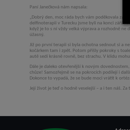
Paní Janečková nám napsala:
„Dobrý den, moc ráda bych vám poděkovala za fin
delfinoterapii v Turecku jsme byli na konci září. A
když je to s ní vždy velká výprava a rozhodně ne 
úžasný.
Již po první terapii si byla ochotna sednout si a n
kočárkem tam i zpět. Potom přišly pokroky s toalet
autě sedí krásně rovně, bez strachu. V klidu moh
Dále je daleko otevřenější k novým dovednostem, 
chůze! Samozřejmě se na pokrocích podílejí i další
Dokonce to vypadá, že se bude moci vrátit k ortéz
Její život je teď o hodně veselejší – a i ten náš. Z