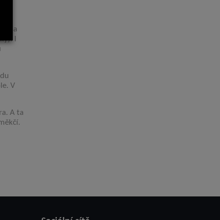
u. Na
y). I
u
zdu
le. V
a. A ta
měkčí.