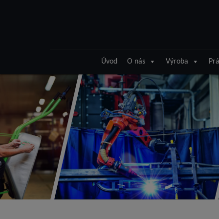
Úvod
O nás
Výroba
Prá