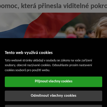
pomoc, která přinesla viditelné pokr
Tento web využívá cookies
Tyto webové stránky ukládají v souladu se zákony na vaše zařízení
soubory, obecně nazývané cookies. Odsouhlaste prosím nastavení
cookies souborů pro použití webu.
Přijmout všechny cookies
Odmítnout všechny cookies
 povzbudivou zpětnou vazbu od rodiny
Janečkových
, která díky fin
cku se svou handicapovanou dcerou
Aničkou
.