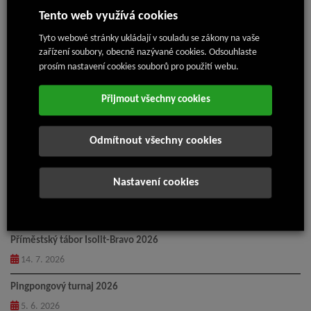
20 palet trvanlivých potravin
Tento web využívá cookies
50 kamínek na ohřátí do zákopů
3200 ks svíček, které vydrží hořet i 6 hodin a dá se na nich
Tyto webové stránky ukládají v souladu se zákony na vaše
ohřívat i jídlo. ( Poskytli jsme místním skautům prostor a
zařízení soubory, obecně nazývané cookies. Odsouhlaste
materiál pro výrobu )
prosím nastavení cookies souborů pro použití webu.
V 2. várce:
Přijmout všechny cookies
60 ks nemocničních elektrických postelí přímo do nemocnice.
Těmito dvěma kamiony jsme věnovali pomoc v hodnotě
2 313
Odmítnout všechny cookies
119 Kč
.
Celkově jsme od začátku války dostali na Ukrajinu pomoc v
hodnotě
14 429 686 Kč
.
Nastavení cookies
Nejnovější články
Příměstský tábor Isolit-Bravo 2026
14. 7. 2026
Pingpongový turnaj 2026
5. 6. 2026