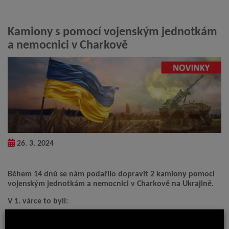
Kamiony s pomocí vojenským jednotkám
a nemocnici v Charkově
26. 3. 2024
Během 14 dnů se nám podařilo dopravit 2 kamiony pomoci
vojenským jednotkám a nemocnici v Charkově na Ukrajině.
V 1. várce to byli:
4 námi vyrobené Trailblazery (záchranné vozíky) cena jednoho
Trailblazeru je 239 000,- bez DPH.