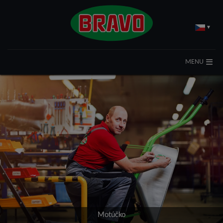
▾
MENU
Motúčko