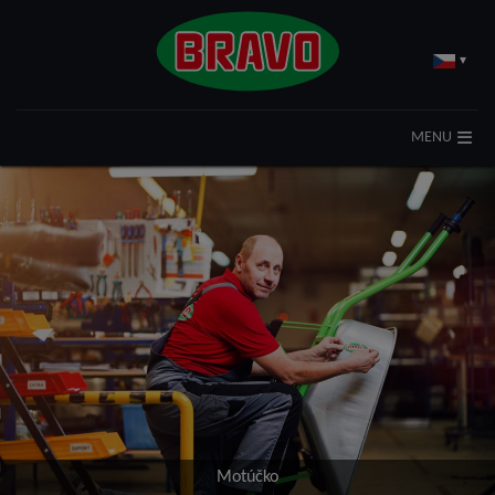
▾
MENU
Motúčko