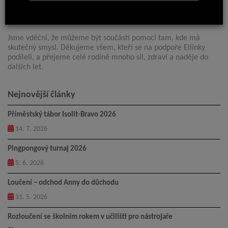
neurorehabilitaci. Delfinoterapie zůstává jednou z klíčových
forem podpory, která Ellince výrazně pomáhá, avšak je finančně
velmi náročná.
Jsme vděční, že můžeme být součástí pomoci tam, kde má
skutečný smysl. Děkujeme všem, kteří se na podpoře Ellinky
podíleli, a přejeme celé rodině mnoho sil, zdraví a naděje do
dalších let.
Nejnovější články
Příměstský tábor Isolit-Bravo 2026
14. 7. 2026
Pingpongový turnaj 2026
5. 6. 2026
Loučení – odchod Anny do důchodu
31. 5. 2026
Rozloučení se školním rokem v učilišti pro nástrojaře