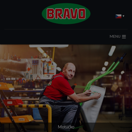
▾
MENU
Motúčko