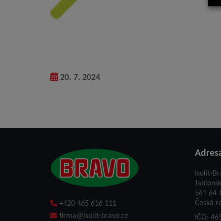
20. 7. 2024
Adres
Isolit-Br
Jablons
561 64 J
Česká r
+420 465 616 111
firma@isolit-bravo.cz
IČO: 46