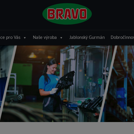
ce pro Vás
Naše výroba
Jablonský Gurmán
Dobročinno