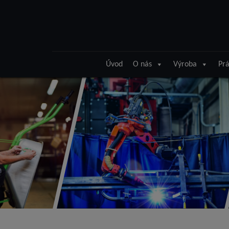
Úvod
O nás
Výroba
Prá