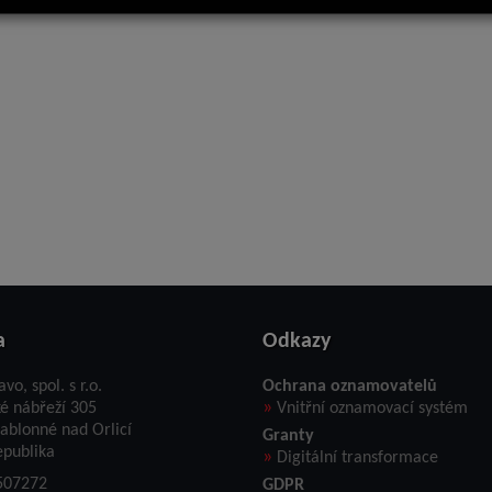
a
Odkazy
avo, spol. s r.o.
Ochrana oznamovatelů
»
ké nábřeží 305
Vnitřní oznamovací systém
ablonné nad Orlicí
Granty
epublika
»
Digitální transformace
507272
GDPR