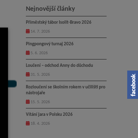
Nejnovější články
Příměstský tábor Isolit-Bravo 2026
14. 7. 2026
Pingpongový turnaj 2026
5. 6. 2026
Loučení – odchod Anny do důchodu
31. 5. 2026
Rozloučení se školním rokem v učilišti pro
nástrojaře
15. 5. 2026
Vítání jara v Polsku 2026
18. 4. 2026