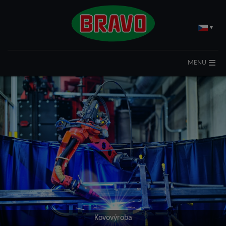
▾
MENU
Kovovýroba