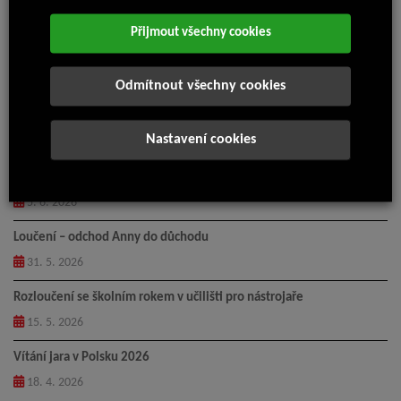
Pořádání prvního Foodfestivalu JG u příležitosti DOD Motúčka
Vývoj a výroba lamelového kola
Přijmout všechny cookies
(Inv. celkem 32 mil. Kč)
Nejnovější články
Odmítnout všechny cookies
Příměstský tábor Isolit-Bravo 2026
Nastavení cookies
14. 7. 2026
Pingpongový turnaj 2026
5. 6. 2026
Loučení – odchod Anny do důchodu
31. 5. 2026
Rozloučení se školním rokem v učilišti pro nástrojaře
15. 5. 2026
Vítání jara v Polsku 2026
18. 4. 2026