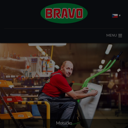
▾
MENU
Motúčko