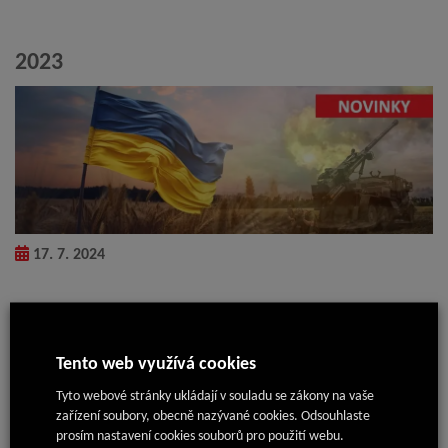
2023
17. 7. 2024
Hitem roku v prodeji byla čtyřkolová Motúčka
Výroba prvních tří kusů Motúčka Train blazer 4×4 jako dar pro
Ukrajinu
Tento web využívá cookies
Provedení přístavby kuchyně JG
Zakoupení nového kamion DAF
Tyto webové stránky ukládají v souladu se zákony na vaše
Založení nové divize Bravoploty
zařízení soubory, obecně nazývané cookies. Odsouhlaste
Vítězství v soutěží firem za průmysl 4.0 Digitalizace firmy
prosím nastavení cookies souborů pro použití webu.