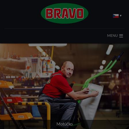
▾
MENU
Motúčko