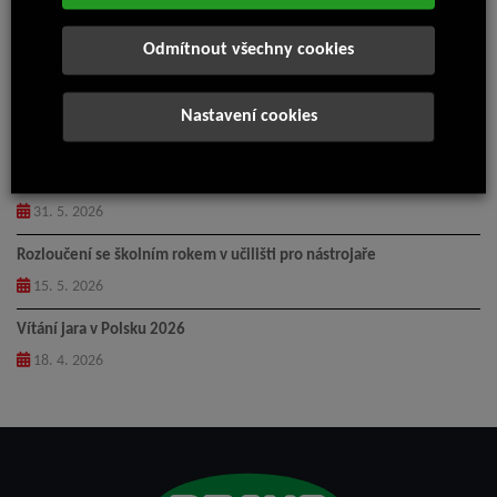
Příměstský tábor Isolit-Bravo 2026
Odmítnout všechny cookies
14. 7. 2026
Pingpongový turnaj 2026
Nastavení cookies
5. 6. 2026
Loučení – odchod Anny do důchodu
31. 5. 2026
Rozloučení se školním rokem v učilišti pro nástrojaře
15. 5. 2026
Vítání jara v Polsku 2026
18. 4. 2026