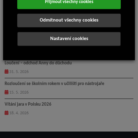
Přijmout všechny cookies
Nejnovější články
Odmítnout všechny cookies
Příměstský tábor Isolit-Bravo 2026
14. 7. 2026
Nastavení cookies
Pingpongový turnaj 2026
5. 6. 2026
Loučení – odchod Anny do důchodu
31. 5. 2026
Rozloučení se školním rokem v učilišti pro nástrojaře
15. 5. 2026
Vítání jara v Polsku 2026
18. 4. 2026