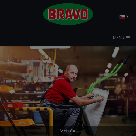
▾
MENU
Motúčko