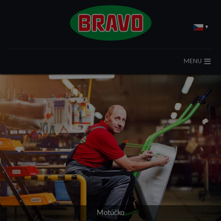
▾
MENU
Motúčko