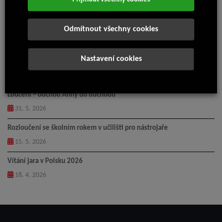
Nejnovější články
Příměstský tábor Isolit-Bravo 2026
Odmítnout všechny cookies
14. 7. 2026
Nastavení cookies
Pingpongový turnaj 2026
5. 6. 2026
Loučení – odchod Anny do důchodu
31. 5. 2026
Rozloučení se školním rokem v učilišti pro nástrojaře
15. 5. 2026
Vítání jara v Polsku 2026
18. 4. 2026