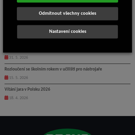
Příměstský tábor Isolit-Bravo 2026
Odmítnout všechny cookies
14. 7. 2026
Pingpongový turnaj 2026
Nastavení cookies
5. 6. 2026
Loučení – odchod Anny do důchodu
31. 5. 2026
Rozloučení se školním rokem v učilišti pro nástrojaře
15. 5. 2026
Vítání jara v Polsku 2026
18. 4. 2026