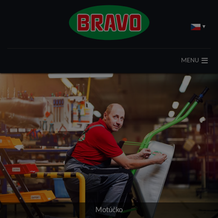
▾
MENU
Motúčko