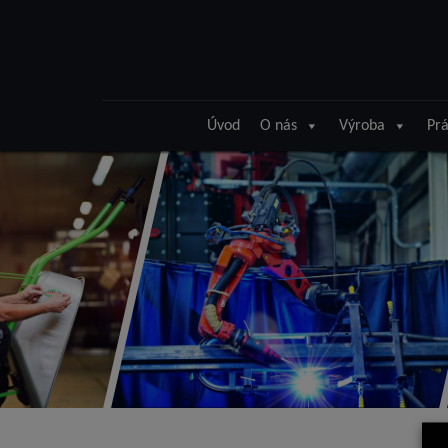
Úvod
O nás
Výroba
Prá