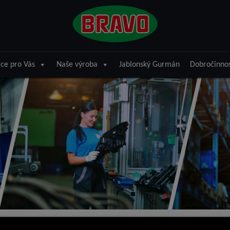
ce pro Vás
Naše výroba
Jablonský Gurmán
Dobročinno