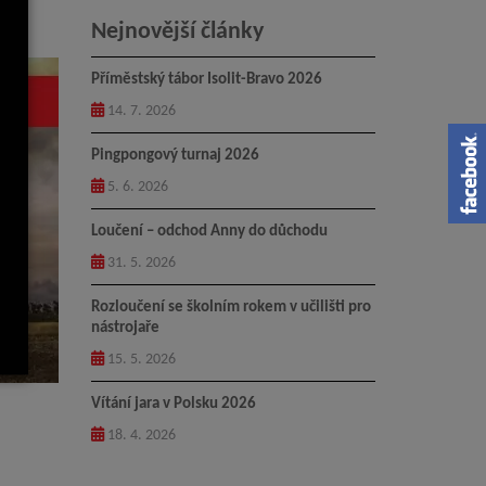
Nejnovější články
Příměstský tábor Isolit-Bravo 2026
14. 7. 2026
Pingpongový turnaj 2026
5. 6. 2026
Loučení – odchod Anny do důchodu
31. 5. 2026
Rozloučení se školním rokem v učilišti pro
nástrojaře
15. 5. 2026
Vítání jara v Polsku 2026
18. 4. 2026