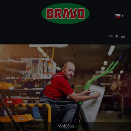
▾
MENU
Motúčko