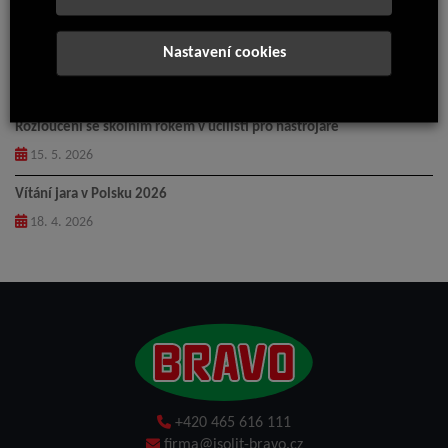
5. 6. 2026
Nastavení cookies
Loučení – odchod Anny do důchodu
31. 5. 2026
Rozloučení se školním rokem v učilišti pro nástrojaře
15. 5. 2026
Vítání jara v Polsku 2026
18. 4. 2026
+420 465 616 111
firma@isolit-bravo.cz