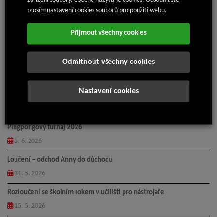
zařízení soubory, obecně nazývané cookies. Odsouhlaste
prosím nastavení cookies souborů pro použití webu.
Přijmout všechny cookies
17. 7. 2024
Odmítnout všechny cookies
Nejnovější články
Nastavení cookies
Příměstský tábor Isolit-Bravo 2026
14. 7. 2026
Pingpongový turnaj 2026
5. 6. 2026
Loučení – odchod Anny do důchodu
31. 5. 2026
Rozloučení se školním rokem v učilišti pro nástrojaře
15. 5. 2026