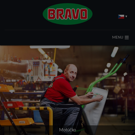
▾
MENU
Motúčko