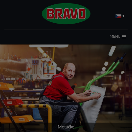
▾
MENU
Motúčko