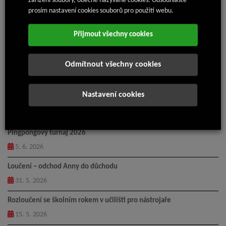
zařízení soubory, obecně nazývané cookies. Odsouhlaste
prosím nastavení cookies souborů pro použití webu.
Přijmout všechny cookies
17. 7. 2024
Odmítnout všechny cookies
Nejnovější články
Nastavení cookies
Příměstský tábor Isolit-Bravo 2026
14. 7. 2026
Pingpongový turnaj 2026
5. 6. 2026
Loučení – odchod Anny do důchodu
31. 5. 2026
Rozloučení se školním rokem v učilišti pro nástrojaře
15. 5. 2026