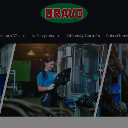
ce pro Vás
Naše výroba
Jablonský Gurmán
Dobročinno