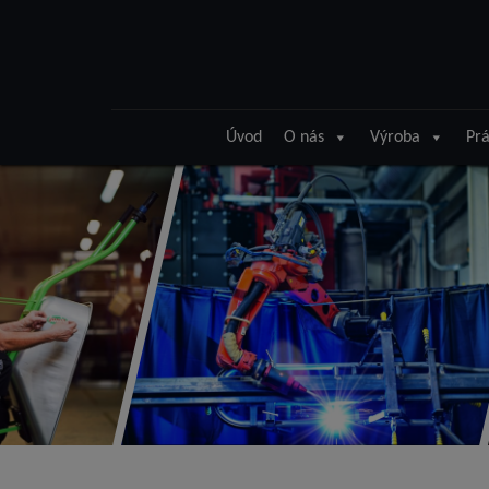
Úvod
O nás
Výroba
Prá