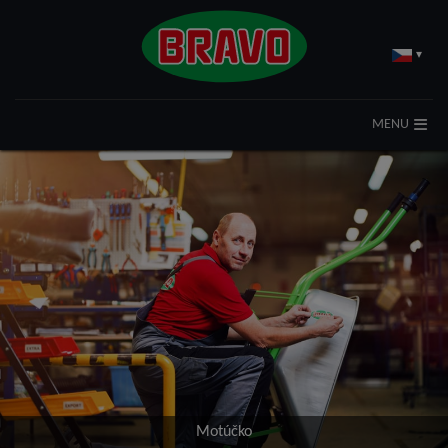
▾
MENU
Motúčko