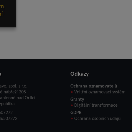
a
Odkazy
avo, spol. s r.o.
Ochrana oznamovatelů
»
ké nábřeží 305
Vnitřní oznamovací systém
ablonné nad Orlicí
Granty
epublika
»
Digitální transformace
507272
GDPR
»
46507272
Ochrana osobních údajů