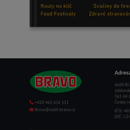
Adres
Isolit-Br
Jablons
561 64 J
Česká r
+420 465 616 111
firma@isolit-bravo.cz
IČO: 46
DIČ: CZ