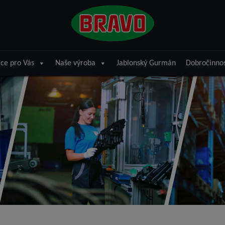
ce pro Vás
Naše výroba
Jablonský Gurmán
Dobročinno