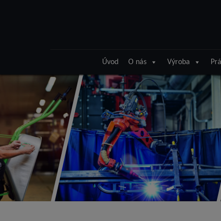
Úvod
O nás
Výroba
Prá