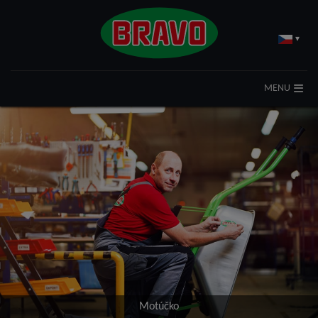
▾
MENU
Motúčko