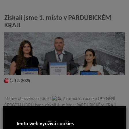
Získali jsme 1. místo v PARDUBICKÉM
KRAJI
1. 12. 2025
Máme obrovskou radost!
V rámci 9. ročníku OCENĚNÍ
ČESKÝCH LÍDRŮ jsme získali 1. místo v PARDUBICKÉM KRAJI.
Jsme hrdí, že můžeme reprezentovat český průmysl – jako firma
Tento web využívá cookies
s více než stoletou tradicí, která vyrábí plastové a kovové