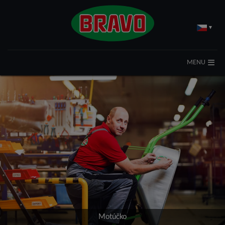
▾
MENU
Motúčko