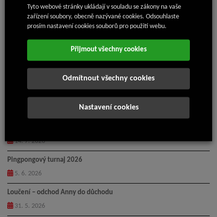
výrobky, nástroje, spotřebiče i Motúčko, dodává do
Tyto webové stránky ukládají v souladu se zákony na vaše
automobilového sektoru a staví na kvalitě, inovacích a
zařízení soubory, obecně nazývané cookies. Odsouhlaste
společenské odpovědnosti.
prosím nastavení cookies souborů pro použití webu.
Děkujeme všem našim zaměstnancům, partnerům a zákazníkům
– tohle vítězství je i vaše!
Přijmout všechny cookies
Odmítnout všechny cookies
Nastavení cookies
Nejnovější články
Příměstský tábor Isolit-Bravo 2026
14. 7. 2026
Pingpongový turnaj 2026
5. 6. 2026
Loučení – odchod Anny do důchodu
31. 5. 2026